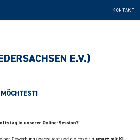
KONTAKT
DERSACHSEN E.V.)
 MÖCHTEST!
ftstag in unserer Online-Session?
 deiner Bewerbung überzeugst und gleichzeitig
smart mit KI