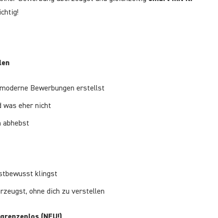
ichtig!
len
moderne Bewerbungen erstellst
 was eher nicht
n abhebst
stbewusst klingst
zeugst, ohne dich zu verstellen
t grenzenlos (NEU!)