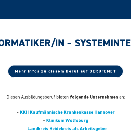
ORMATIKER/IN – SYSTEMINT
Mehr Infos zu diesem Beruf auf BERUFENET
Diesen Ausbildungsberuf bieten
folgende Unternehmen
an:
–
KKH Kaufmännische Krankenkasse Hannover
–
Klinikum Wolfsburg
–
Landkreis Heidekreis als Arbeitsgeber