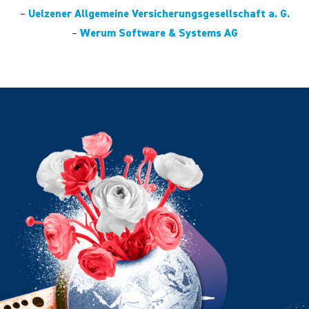
–
Uelzener Allgemeine Versicherungsgesellschaft a. G.
–
Werum Software & Systems AG