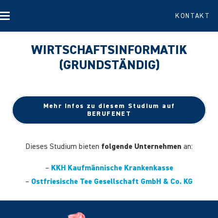
KONTAKT
WIRTSCHAFTSINFORMATIK
(GRUNDSTÄNDIG)
Mehr Infos zu diesem Studium auf
BERUFENET
Dieses Studium bieten
folgende Unternehmen
an:
–
KKH Kaufmännische Krankenkasse
–
Ostfriesische Tee Gesellschaft GmbH & Co. KG